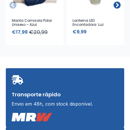
Manta Camisola Polar
Lanterna LED
Unisexo – Azul
Encantadora: Luz
Ambiente e Design
€
20,99
€
9,99
€
17,99
Elegante
O
O
preço
preço
original
atual
era:
é:
€20,99.
€17,99.
Transporte rápido
Envio em 48h, com stock disponível.