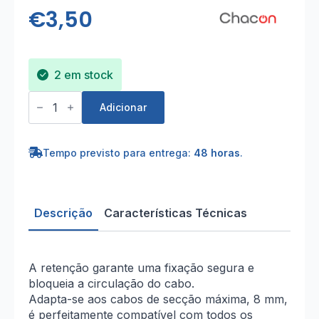
€
3,50
2 em stock
Quantidade
de
Adicionar
Kit
de
Descentralização
Teto
Tempo previsto para entrega:
48 horas
.
ou
Parede
Preto
(1PCE)
Descrição
Características Técnicas
A retenção garante uma fixação segura e
bloqueia a circulação do cabo.
Adapta-se aos cabos de secção máxima, 8 mm,
é perfeitamente compatível com todos os