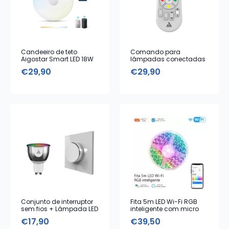
Candeeiro de teto
Comando para
Aigostar Smart LED 18W
lâmpadas conectadas
regulável branca 3000K
Mesh
€
29,90
€
29,90
a 6500K 1300lm
Conjunto de interruptor
Fita 5m LED Wi-Fi RGB
sem fios + Lâmpada LED
inteligente com micro
com cores Bluetooth
para criar ritmo de
€
17,90
€
39,50
músicas