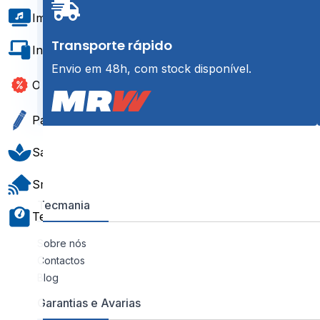
Imagem e Som
Transporte rápido
Informática e Software
Envio em 48h, com stock disponível.
Outlet
Papelaria e Gift
Saúde e Bem-Estar
Smart Home
Tecmania
Teste e Medição
Sobre nós
Contactos
Blog
Garantias e Avarias