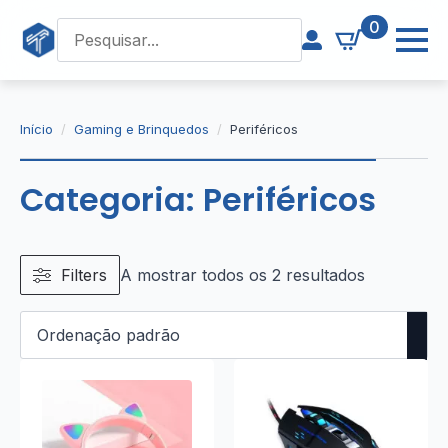
0
Início
Gaming e Brinquedos
Periféricos
Categoria:
Periféricos
Filters
A mostrar todos os 2 resultados