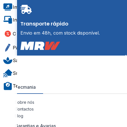
Imagem e Som
Informática e Software
Transporte rápido
Envio em 48h, com stock disponível.
Outlet
Papelaria e Gift
Saúde e Bem-Estar
Smart Home
Teste e Medição
Tecmania
Sobre nós
Contactos
Blog
Garantias e Avarias