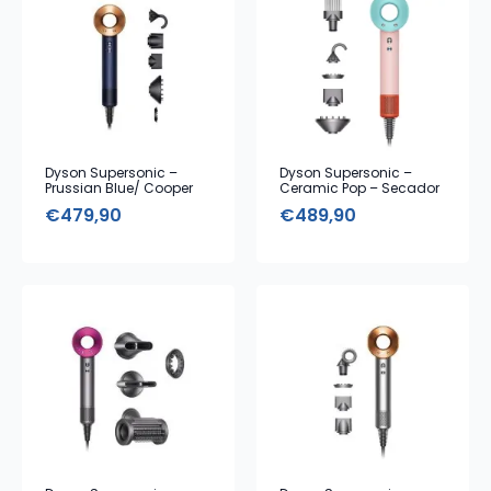
Dyson Supersonic –
Dyson Supersonic –
Prussian Blue/ Cooper
Ceramic Pop – Secador
de Cabelo com 5
€
479,90
€
489,90
Acessórios (Edição
Limitada)