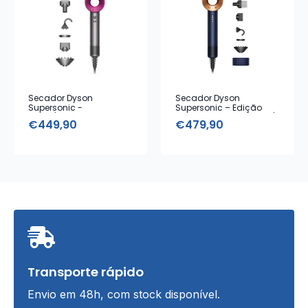
Secador Dyson
Secador Dyson
Supersonic -
Supersonic – Edição
Nickel/Fuchsia com 5
Limitada Prussian Blue/
€
449,90
€
479,90
acessórios
Cooper com Caixa de
Armazenamento e 5
Acessórios
Transporte rápido
Envio em 48h, com stock disponível.