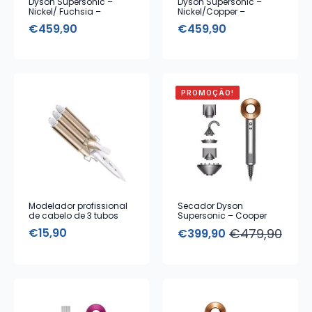
Dyson Supersonic –
Dyson Supersonic –
Nickel/ Fuchsia –
Nickel/Copper –
Secador de Cabelo com
Secador de Cabelo com
€
459,90
€
459,90
5 Acessórios
5 Acessórios
PROMOÇÃO!
Modelador profissional
Secador Dyson
de cabelo de 3 tubos
Supersonic – Cooper
Gold
€
15,90
€
479,90
€
399,90
O
O
preço
preço
original
atual
era:
é:
€479,90.
€399,90.