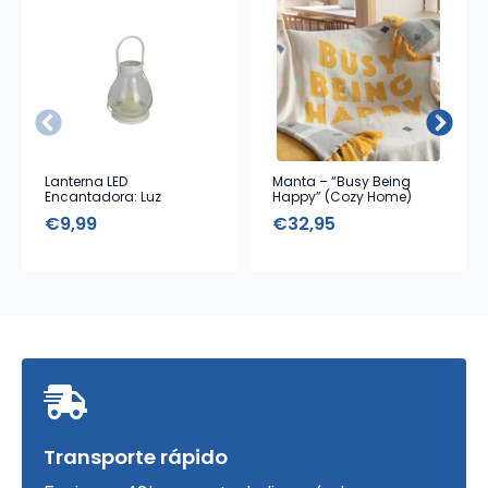
Lanterna LED
Manta – “Busy Being
Encantadora: Luz
Happy” (Cozy Home)
Ambiente e Design
€
9,99
€
32,95
Elegante
Transporte rápido