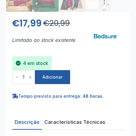
€
17,99
€
20,99
O
O
preço
preço
Limitado ao stock existente
original
atual
era:
é:
4 em stock
€20,99.
€17,99.
Quantidade
de
Adicionar
Manta
Camisola
Polar
Unisexo
Tempo previsto para entrega:
48 horas
.
-
Azul
Descrição
Características Técnicas