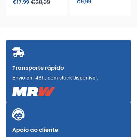
€
20,99
€
9,99
€
17,99
Elegante
O
O
preço
preço
original
atual
era:
é:
€20,99.
€17,99.
Transporte rápido
Envio em 48h, com stock disponível.
Apoio ao cliente