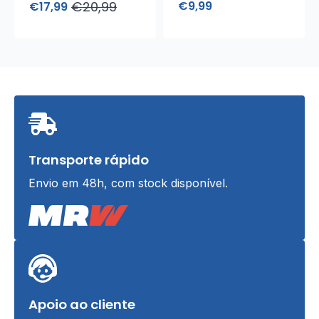
€
20,99
€
9,99
€
17,99
Elegante
O
O
preço
preço
original
atual
era:
é:
€20,99.
€17,99.
Transporte rápido
Envio em 48h, com stock disponível.
Apoio ao cliente