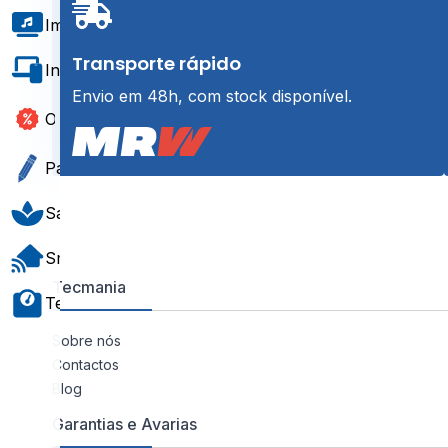
Imagem e Som
Transporte rápido
Informática e Software
Envio em 48h, com stock disponível.
Outlet
Papelaria e Gift
Saúde e Bem-Estar
Smart Home
Tecmania
Teste e Medição
Sobre nós
Contactos
Blog
Garantias e Avarias