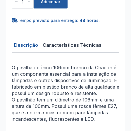
de
Adicionar
Pavilhão
cónico
106mm
Branco
Tempo previsto para entrega:
48 horas
.
Descrição
Características Técnicas
O pavilhão cónico 106mm branco da Chacon é
um componente essencial para a instalação de
lâmpadas e outros dispositivos de iluminação. É
fabricado em plástico branco de alta qualidade e
possui um design robusto e resistente.
O pavilhão tem um diâmetro de 106mm e uma
altura de 100mm. Possui uma rosca fêmea E27,
que é a norma mais comum para lâmpadas
incandescentes, fluorescentes e LED.