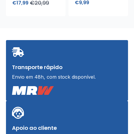
€
20,99
€
9,99
€
17,99
Elegante
O
O
preço
preço
original
atual
era:
é:
€20,99.
€17,99.
Transporte rápido
Envio em 48h, com stock disponível.
Apoio ao cliente