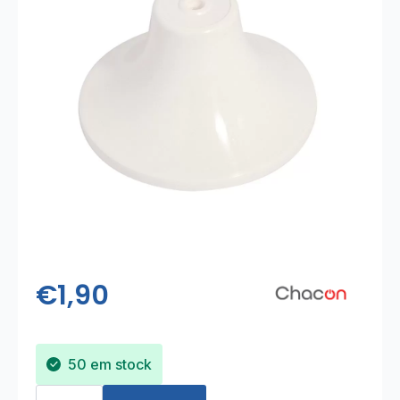
€
1,90
50 em stock
Quantidade