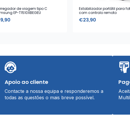
rregador de viagem tipo C
Estabilizador portátil para fo
msung EP-T1510XBEGEU
com controlo remoto
19,90
€
23,90
Apoio ao cliente
Pag
Contacte a nossa equipa e responderemos a
Acei
todas as questões o mais breve possível.
Multi