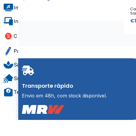
Imagem e Som
Ca
Sa
€
Informática e Software
Outlet
Papelaria e Gift
Saúde e Bem-Estar
Smart Home
Transporte rápido
Teste e Medição
Envio em 48h, com stock disponível.