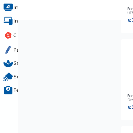
Imagem e Som
Po
UT
€
Informática e Software
Outlet
Papelaria e Gift
Saúde e Bem-Estar
Smart Home
Teste e Medição
Po
Cr
€