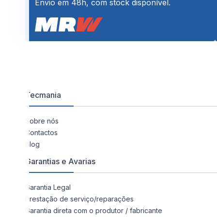
Envio em 48h, com stock disponível.
Tecmania
Sobre nós
Contactos
Blog
Garantias e Avarias
Garantia Legal
Prestação de serviço/reparações
Garantia direta com o produtor / fabricante