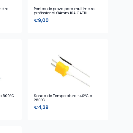
metro
Pontas de prova para multímetro
profissional Ø4mm 10A CATIII
€
9,00
a 800ºC
Sonda de Temperatura -40ºC a
260ºC
€
4,29