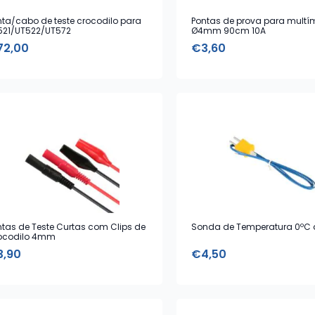
nta/cabo de teste crocodilo para
Pontas de prova para multí
521/UT522/UT572
Ø4mm 90cm 10A
72,00
€
3,60
ntas de Teste Curtas com Clips de
Sonda de Temperatura 0ºC 
ocodilo 4mm
3,90
€
4,50