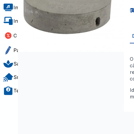
T
B
Imagem e Som
Informática e Software
Outlet
Papelaria e Gift
Saúde e Bem-Estar
c
r
Smart Home
c
I
Teste e Medição
m