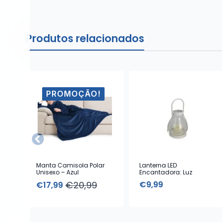
Produtos relacionados
PROMOÇÃO!
Manta Camisola Polar
Lanterna LED
Unisexo – Azul
Encantadora: Luz
Ambiente e Design
€
20,99
€
9,99
€
17,99
Elegante
O
O
preço
preço
original
atual
era:
é: