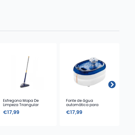
Esfregona Mopa De
Fonte de água
Man
Limpeza Triangular
automática para
Uni
Rotativa 360° Clinks
animais estimação – 2L
€
17,99
€
17,99
€