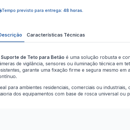
eto
etão
Tempo previsto para entrega:
48 horas
.
Descrição
Características Técnicas
O
Suporte de Teto para Betão
é uma solução robusta e conf
âmeras de vigilância, sensores ou iluminação técnica em te
esistentes, garante uma fixação firme e segura mesmo em a
ontínuo.
deal para ambientes residenciais, comerciais ou industriais, 
aioria dos equipamentos com base de rosca universal ou pa