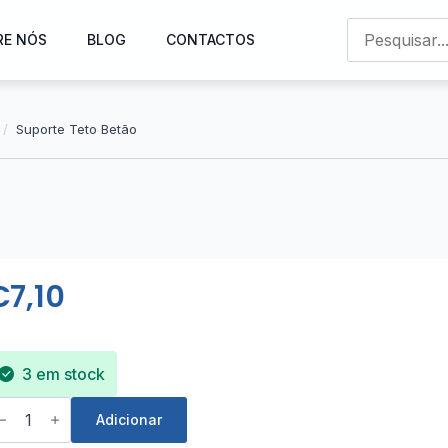
RE NÓS
BLOG
CONTACTOS
Suporte Teto Betão
€
7,10
3 em stock
uantidade
e
Adicionar
uporte