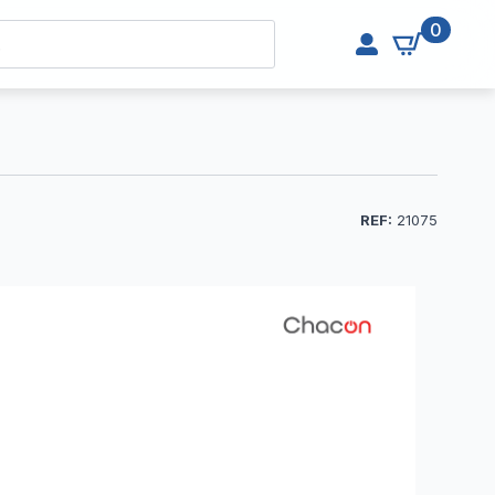
0
REF:
21075