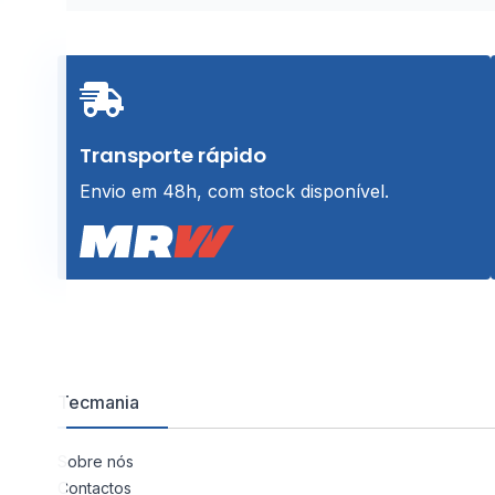
€20,99.
€17,99.
Transporte rápido
Envio em 48h, com stock disponível.
Tecmania
Sobre nós
Contactos