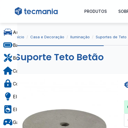
PRODUTOS
SOB
Automóvel
Início
Casa e Decoração
Iluminação
Suportes de Teto
Baterias e Alimentação
Suporte Teto Betão
Bricolage
Casa e Decoração
Controlo de Acesso
Eletricidade
Eletrodomésticos
Q
d
Gaming e Brinquedos
S