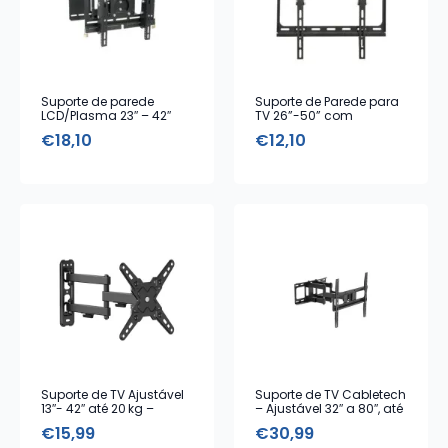
Suporte de parede
Suporte de Parede para
LCD/Plasma 23″ – 42″
TV 26”-50” com
com movimento total
Inclinação
€
18,10
€
12,10
Suporte de TV Ajustável
Suporte de TV Cabletech
13″- 42″ até 20 kg –
– Ajustável 32″ a 80″, até
Cabletech
60 kg, VESA Universal
€
15,99
€
30,99