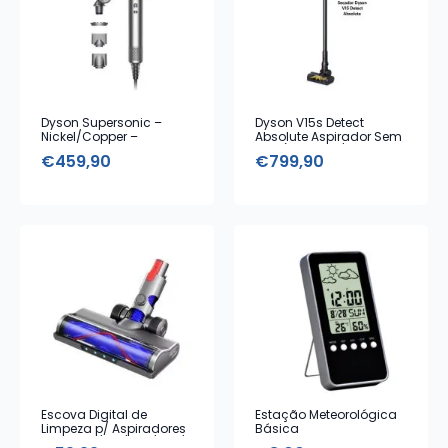
Dyson Supersonic –
Dyson V15s Detect
Nickel/Copper –
Absolute Aspirador Sem
Secador de Cabelo com
Fios (Amarelo/ Níquel –
€
459,90
€
799,90
5 Acessórios
HEPA Azul)
Escova Digital de
Estação Meteorológica
Limpeza p/ Aspiradores
Básica
Dyson V7/ V8/ V10/ V11 /