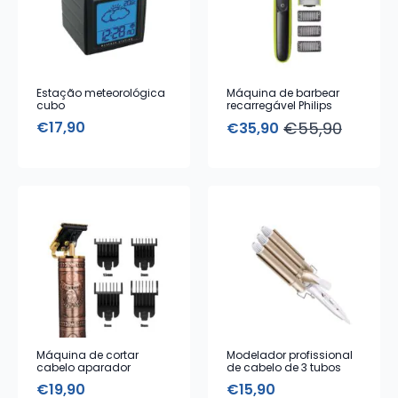
Estação meteorológica
Máquina de barbear
cubo
recarregável Philips
OneBlade
€
17,90
€
55,90
€
35,90
O
O
preço
preço
original
atual
era:
é:
€55,90.
€35,90.
Máquina de cortar
Modelador profissional
cabelo aparador
de cabelo de 3 tubos
profissional sem fios
€
19,90
€
15,90
recarregável USB