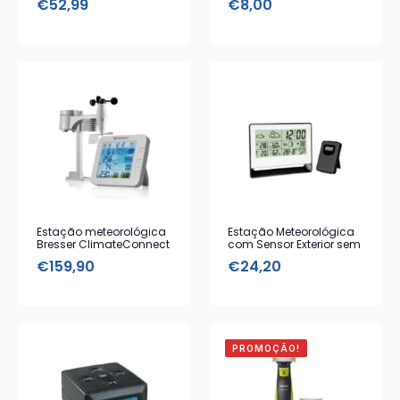
€
52,99
€
8,00
V15 com 4 Luzes LED
Estação meteorológica
Estação Meteorológica
Bresser ClimateConnect
com Sensor Exterior sem
Tuya branca com
fios
€
159,90
€
24,20
sensor exterior, Google
Home e Alexa
PROMOÇÃO!