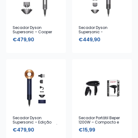
Secador Dyson
Secador Dyson
Supersonic – Cooper
Supersonic -
Gold
Nickel/Fuchsia com 5
€
479,90
€
449,90
acessórios
Secador Dyson
Secador Portátil Beper
Supersonic – Edição
1200W – Compacto e
Limitada Prussian Blue/
Leve
€
479,90
€
15,99
Cooper com Caixa de
Armazenamento e 5