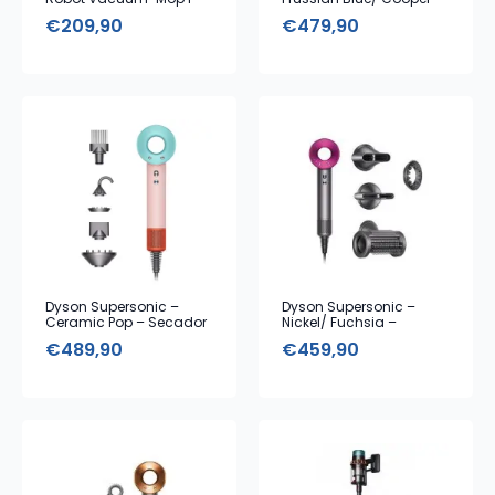
€
209,90
€
479,90
Dyson Supersonic –
Dyson Supersonic –
Ceramic Pop – Secador
Nickel/ Fuchsia –
de Cabelo com 5
Secador de Cabelo com
€
489,90
€
459,90
Acessórios (Edição
5 Acessórios
Limitada)