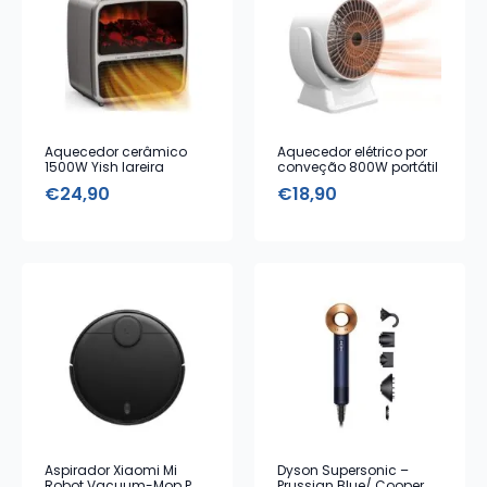
Aquecedor cerâmico
Aquecedor elétrico por
1500W Yish lareira
conveção 800W portátil
prateado
€
24,90
€
18,90
Aspirador Xiaomi Mi
Dyson Supersonic –
Robot Vacuum-Mop P
Prussian Blue/ Cooper