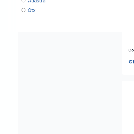
Adastra
Qtx
Col
€