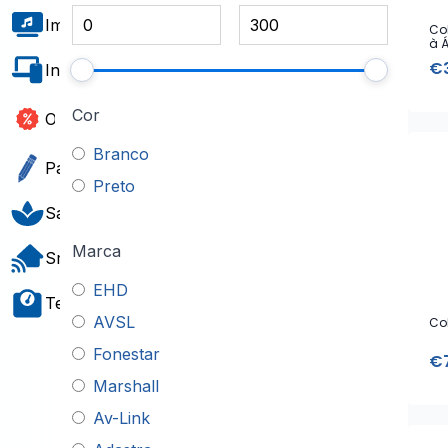
Imagem e Som
Co
à 
€
Informática e Software
Cor
Outlet
Branco
Papelaria e Gift
Preto
Saúde e Bem-Estar
Marca
Smart Home
EHD
Teste e Medição
AVSL
Co
Fonestar
€
Marshall
Av-Link