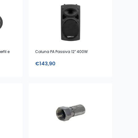
rfil e
Coluna PA Passiva 12″ 400W
€
143,90