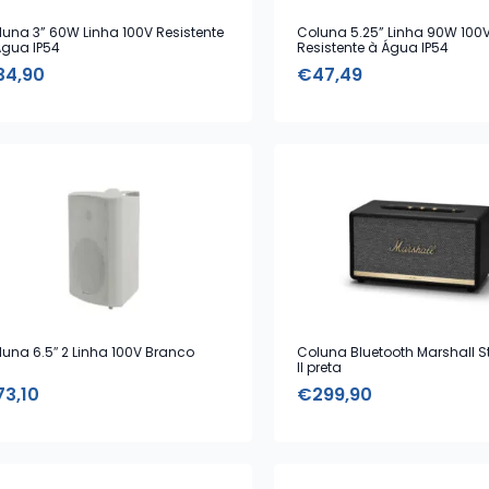
luna 3” 60W Linha 100V Resistente
Coluna 5.25” Linha 90W 100
Água IP54
Resistente à Água IP54
34,90
€
47,49
luna 6.5″ 2 Linha 100V Branco
Coluna Bluetooth Marshall 
II preta
73,10
€
299,90