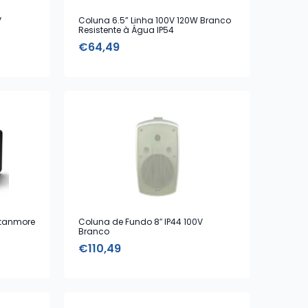
V
Coluna 6.5” Linha 100V 120W Branco
Resistente à Água IP54
€
64,49
Stanmore
Coluna de Fundo 8″ IP44 100V
Branco
€
110,49