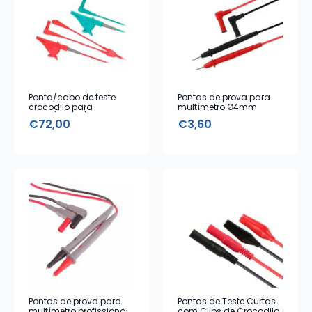
Ponta/cabo de teste
Pontas de prova para
crocodilo para
multímetro Ø4mm
UT521/UT522/UT572
90cm 10A
€
72,00
€
3,60
Pontas de prova para
Pontas de Teste Curtas
multímetro profissional
com Clips de Crocodilo