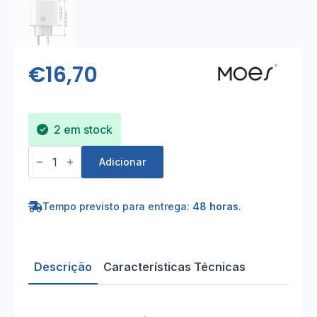
€
16,70
2 em stock
Quantidade
de
Adicionar
Tomada
Wi-
Fi
16A
Tempo previsto para entrega:
48 horas
.
3680W
c/
leitor
de
consumo
Descrição
Características Técnicas
de
energia