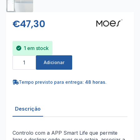
€
47,30
1 em stock
Quantidade
de
Adicionar
Válvula
ZigBee
com
adaptador
Tempo previsto para entrega:
48 horas
.
de
energia
Descrição
Controlo com a APP Smart Life que permite
ligar e desligar onde quer que esteja, associar a