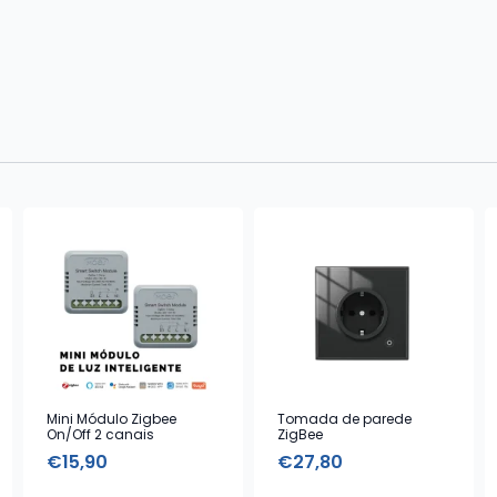
Mini Módulo Zigbee
Tomada de parede
On/Off 2 canais
ZigBee
€
15,90
€
27,80