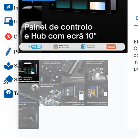
Imagem e Som
Informática e Software
Outlet
E
C
Papelaria e Gift
c
i
Saúde e Bem-Estar
p
Smart Home
Teste e Medição