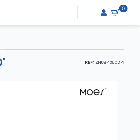
0
''
REF:
ZHUB-10LCD-1