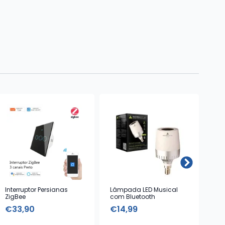
Interruptor Persianas
Lâmpada LED Musical
Inte
ZigBee
com Bluetooth
can
€
33,90
€
14,99
€