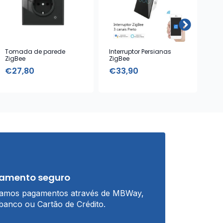
Tomada de parede
Interruptor Persianas
Lâ
ZigBee
ZigBee
com
€
27,80
€
33,90
€
amento seguro
tamos pagamentos através de MBWay,
banco ou Cartão de Crédito.