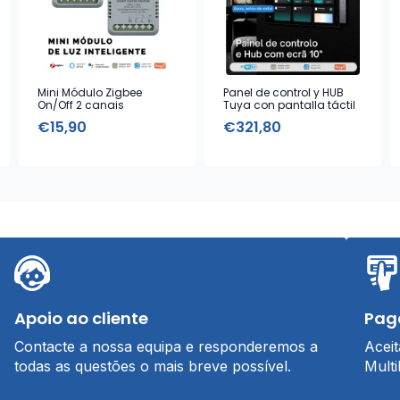
Mini Módulo Zigbee
Panel de control y HUB
On/Off 2 canais
Tuya con pantalla táctil
de 10”
€
15,90
€
321,80
Apoio ao cliente
Pag
Contacte a nossa equipa e responderemos a
Acei
todas as questões o mais breve possível.
Multi