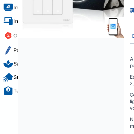
d
L
Imagem e Som
D
3
c
Informática e Software
Z
S
St
Outlet
R
Papelaria e Gift
A
Saúde e Bem-Estar
p
E
Smart Home
2
Teste e Medição
C
l
v
N
m