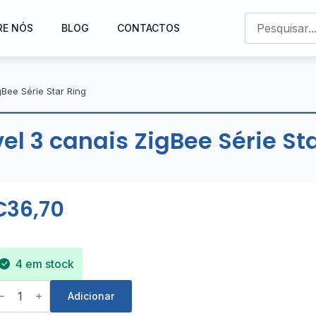
RE NÓS
BLOG
CONTACTOS
gBee Série Star Ring
el 3 canais ZigBee Série St
€
36,70
4 em stock
uantidade
e
Adicionar
terruptor