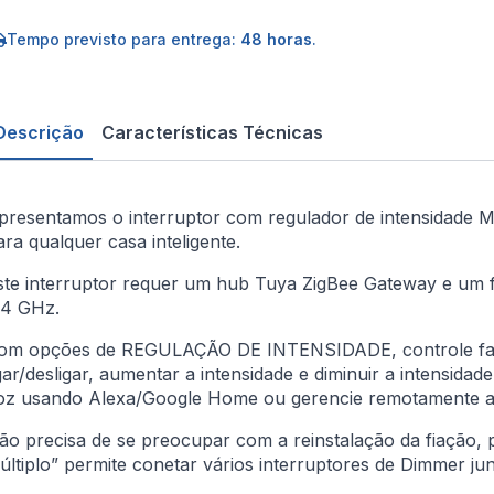
e
uz
imável
Tempo previsto para entrega:
48 horas
.
anais
igBee
érie
ar
Descrição
Características Técnicas
ing
presentamos o interruptor com regulador de intensidade M
ara qualquer casa inteligente.
ste interruptor requer um hub Tuya ZigBee Gateway e um f
,4 GHz.
om opções de REGULAÇÃO DE INTENSIDADE, controle faci
igar/desligar, aumentar a intensidade e diminuir a intensida
oz usando Alexa/Google Home ou gerencie remotamente as s
ão precisa de se preocupar com a reinstalação da fiação, 
últiplo” permite conetar vários interruptores de Dimmer jun