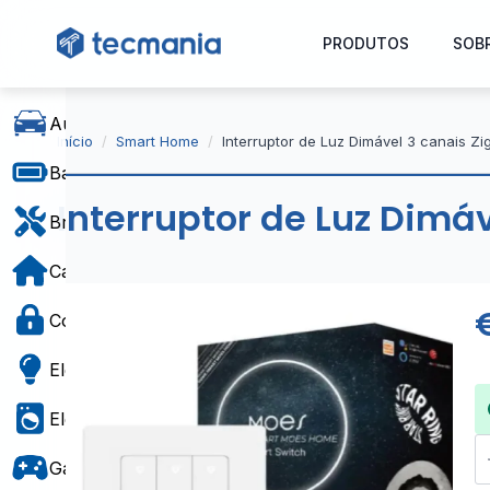
PRODUTOS
SOB
Automóvel
Início
Smart Home
Interruptor de Luz Dimável 3 canais Zi
Baterias e Alimentação
Interruptor de Luz Dimáv
Bricolage
Casa e Decoração
Controlo de Acesso
Eletricidade
Eletrodomésticos
Q
d
Gaming e Brinquedos
In