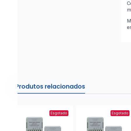
C
m
M
e
Produtos relacionados
Esgotado
Esgotado