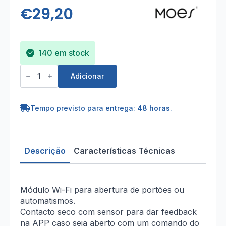
€
29,20
140 em stock
Quantidade
de
Adicionar
Módulo
Wi-
Fi
para
Tempo previsto para entrega:
48 horas
.
abertura
de
portões/automatismos
Descrição
Características Técnicas
Módulo Wi-Fi para abertura de portões ou
automatismos.
Contacto seco com sensor para dar feedback
na APP caso seja aberto com um comando do