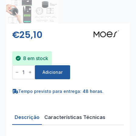
€
25,10
8 em stock
Quantidade
de
Adicionar
Interruptor
de
cenários
rotativo
Tempo previsto para entrega:
48 horas
.
e
de
pressão
Zigbee
Descrição
Características Técnicas