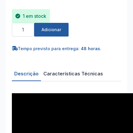
1 em stock
Quantidade
de
Adicionar
Dyson
Supersonic
–
Nickel/Copper
Tempo previsto para entrega:
48 horas
.
–
Secador
de
Cabelo
com
Descrição
Características Técnicas
5
Acessórios