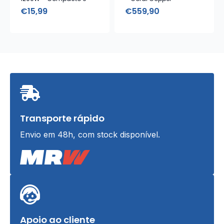
Leve
Modelador com Estojo de
€
15,99
€
559,90
Armazenamento
Transporte rápido
Envio em 48h, com stock disponível.
Apoio ao cliente