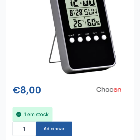
€
8,00
1 em stock
Quantidade
de
Adicionar
Estação
Meteorológica