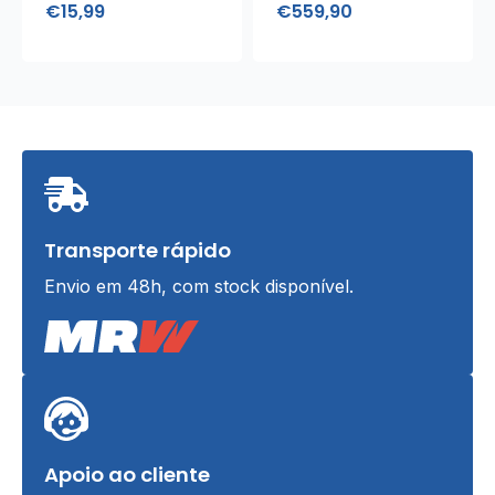
€
15,99
€
559,90
Armazenamento
Transporte rápido
Envio em 48h, com stock disponível.
Apoio ao cliente