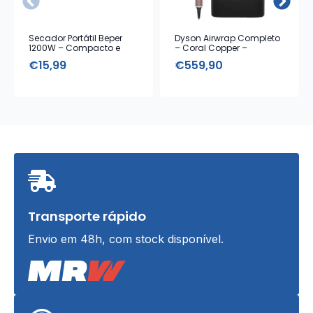
Secador Portátil Beper
Dyson Airwrap Completo
1200W – Compacto e
– Coral Copper –
Leve
Modelador com Estojo de
€
15,99
€
559,90
Armazenamento
Transporte rápido
Envio em 48h, com stock disponível.