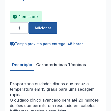
1 em stock
Quantidade
de
Adicionar
Secador
de
cabelo
Philips
Tempo previsto para entrega:
48 horas
.
Pae
BHD351/10
Descrição
Características Técnicas
Proporciona cuidados diários que reduz a
temperatura em 15 graus para uma secagem
rápida.
O cuidado iónico avançado gera até 20 milhões
de iões que permite um resultado em cabelos