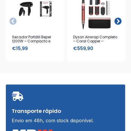
Secador Portátil Beper
Dyson Airwrap Completo
1200W – Compacto e
– Coral Copper –
Leve
Modelador com Estojo de
€
15,99
€
559,90
Armazenamento
Transporte rápido
Envio em 48h, com stock disponível.