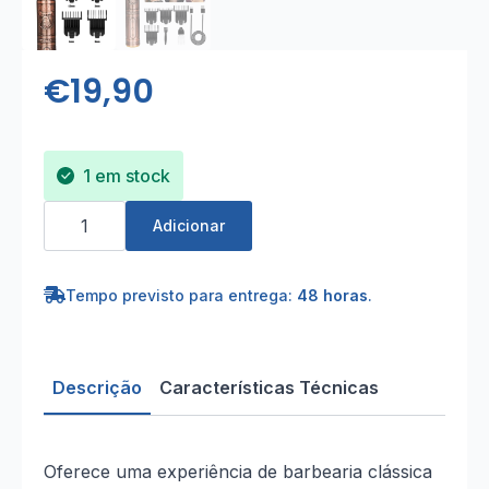
€
19,90
1 em stock
Quantidade
de
Adicionar
Máquina
de
cortar
cabelo
Tempo previsto para entrega:
48 horas
.
aparador
profissional
sem
fios
recarregável
Descrição
Características Técnicas
USB
Oferece uma experiência de barbearia clássica