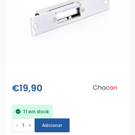
€
19,90
11 em stock
Quantidade
de
Adicionar
Trinco