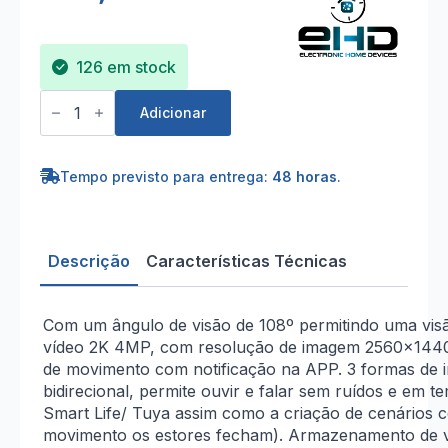
126 em stock
Quantidade
de
Adicionar
Câmara
Wi-
Fi
Interior
Tempo previsto para entrega:
48 horas
.
Rotativa
4MP
2K
Descrição
Características Técnicas
Com um ângulo de visão de 108º permitindo uma vis
vídeo 2K 4MP, com resolução de imagem 2560×1440. V
de movimento com notificação na APP. 3 formas de in
bidirecional, permite ouvir e falar sem ruídos e em 
Smart Life/ Tuya assim como a criação de cenários 
movimento os estores fecham). Armazenamento de ví