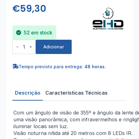
€
59,30
52 em stock
Quantidade
de
Adicionar
Câmara
Wi-
Fi
Exterior
Tempo previsto para entrega:
48 horas
.
Rotativa
Com
Led
4MP
2K
Descrição
Características Técnicas
Com um ângulo de visão de 355º e ângulo da lente d
uma visão panorâmica, com infravermelhos e ringlig
iluminar locais sem luz.
Visão noturna nítida até 20 metros com 8 LEDs IR.