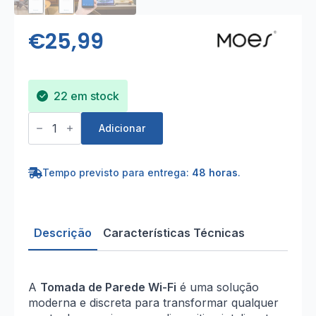
€
25,99
22 em stock
Quantidade
de
Adicionar
Tomada
de
Parede
Wi-
Tempo previsto para entrega:
48 horas
.
Fi
Tuya
16A
Descrição
Características Técnicas
A
Tomada de Parede Wi-Fi
é uma solução
moderna e discreta para transformar qualquer