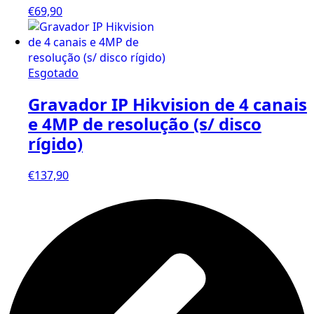
€
69,90
Esgotado
Gravador IP Hikvision de 4 canais
e 4MP de resolução (s/ disco
rígido)
€
137,90