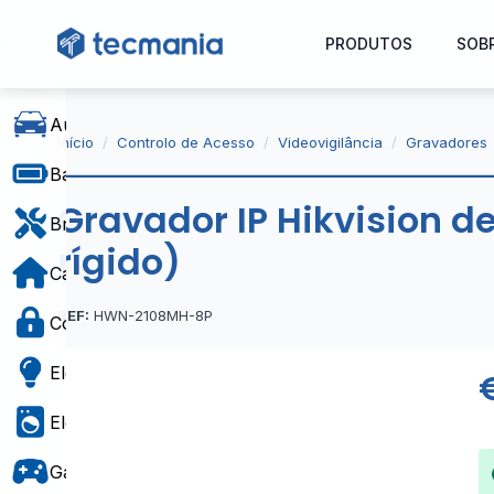
PRODUTOS
SOB
Automóvel
Início
Controlo de Acesso
Videovigilância
Gravadores
Baterias e Alimentação
Gravador IP Hikvision de
Bricolage
rígido)
Casa e Decoração
REF:
HWN-2108MH-8P
Controlo de Acesso
Eletricidade
Eletrodomésticos
Gaming e Brinquedos