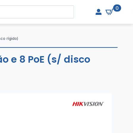
0
co rígido)
o e 8 PoE (s/ disco