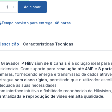
uantidade
e
Adicionar
ravador
ikvision
e
Tempo previsto para entrega:
48 horas
.
anais
MP
e
Descrição
Características Técnicas
esolução
oE
/
O
Gravador IP Hikvision de 8 canais
é a solução ideal para s
isco
esidenciais. Com suporte para
resolução até 4MP
e
8 port
gido)
âmaras, fornecendo energia e transmissão de dados atrav
ntregue
sem disco rígido
, permitindo que o utilizador es
dequada às suas necessidades.
om interface intuitiva e fiabilidade reconhecida da Hikvisi
entralizada e reprodução de vídeo em alta qualidade
.