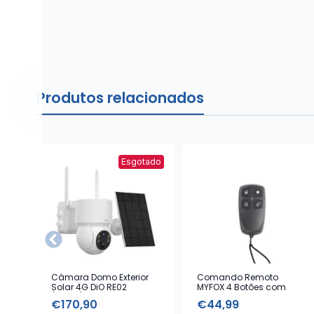
Produtos relacionados
Esgotado
Câmara Domo Exterior
Comando Remoto
Solar 4G DiO RE02
MYFOX 4 Botões com
(1080p)
Alarme Emergência
€
170,90
€
44,99