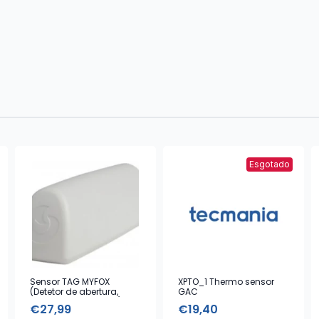
Esgotado
Sensor TAG MYFOX
XPTO_1 Thermo sensor
(Detetor de abertura,
GAC
vibração e choques)
€
27,99
€
19,40