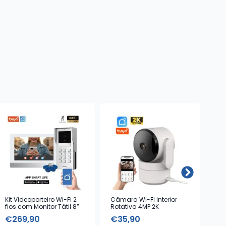
Kit Videoporteiro Wi-Fi 2
Câmara Wi-Fi Interior
Kit
fios com Monitor Tátil 8”
Rotativa 4MP 2K
€
269,90
€
35,90
€