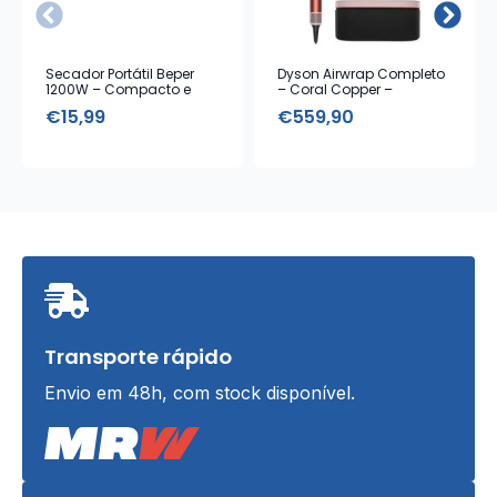
Secador Portátil Beper
Dyson Airwrap Completo
1200W – Compacto e
– Coral Copper –
Leve
Modelador com Estojo de
€
15,99
€
559,90
Armazenamento
Transporte rápido
Envio em 48h, com stock disponível.