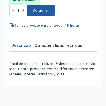
Quantidade
de
Adicionar
Pack
de
2
Mini
Tempo previsto para entrega:
48 horas
.
Alarmes
de
Abertura
de
Porta/Janela
Descrição
Características Técnicas
Fácil de instalar e utilizar. Estes mini alarmes são
ideais para proteger contra diferentes acessos:
janelas, portas, armários, lojas.