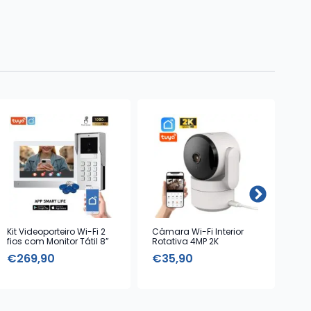
Kit Videoporteiro Wi-Fi 2
Câmara Wi-Fi Interior
Kit
fios com Monitor Tátil 8”
Rotativa 4MP 2K
€
269,90
€
35,90
€