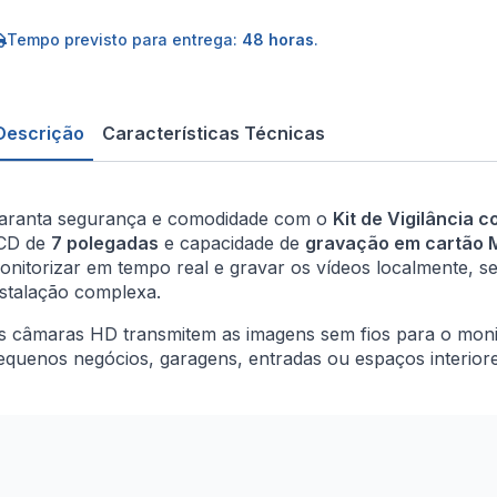
âmaras
gitais
Tempo previsto para entrega:
48 horas
.
em
os
080P
CD
Descrição
Características Técnicas
'
ravação
icroSD
aranta segurança e comodidade com o
Kit de Vigilância 
CD de
7 polegadas
e capacidade de
gravação em cartão 
onitorizar em tempo real e gravar os vídeos localmente, se
nstalação complexa.
s câmaras HD transmitem as imagens sem fios para o monito
equenos negócios, garagens, entradas ou espaços interiores