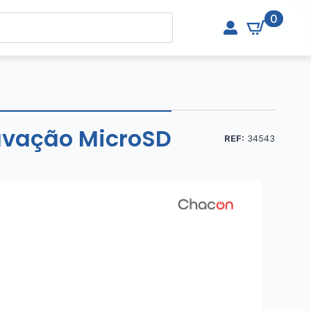
0
ravação MicroSD
REF:
34543