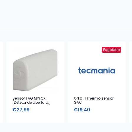
Esgotado
Sensor TAG MYFOX
XPTO_1 Thermo sensor
(Detetor de abertura,
GAC
vibração e choques)
€
27,99
€
19,40