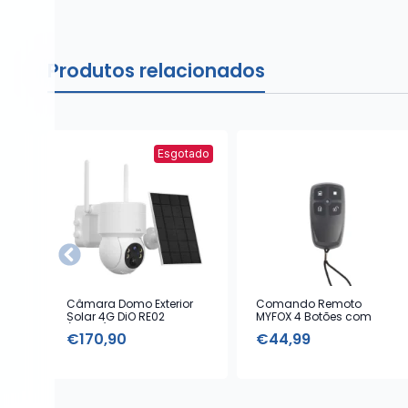
Produtos relacionados
Esgotado
Câmara Domo Exterior
Comando Remoto
Solar 4G DiO RE02
MYFOX 4 Botões com
(1080p)
Alarme Emergência
€
170,90
€
44,99