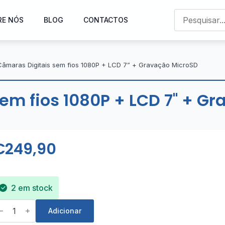
RE NÓS
BLOG
CONTACTOS
 Câmaras Digitais sem fios 1080P + LCD 7” + Gravação MicroSD
sem fios 1080P + LCD 7'' + G
€
249,90
2 em stock
uantidade
e
Adicionar
t