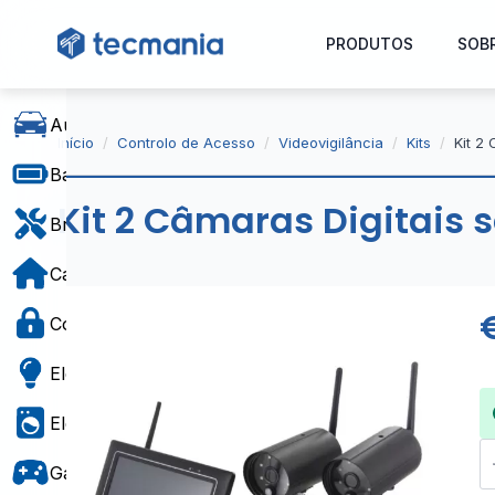
PRODUTOS
SOB
Automóvel
Início
Controlo de Acesso
Videovigilância
Kits
Kit 2
Baterias e Alimentação
Kit 2 Câmaras Digitais 
Bricolage
Casa e Decoração
Controlo de Acesso
Eletricidade
Eletrodomésticos
Q
d
Gaming e Brinquedos
Ki