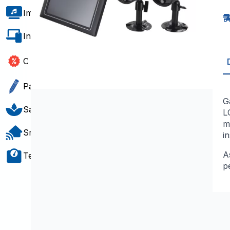
2
C
Imagem e Som
Di
s
fi
Informática e Software
1
+
L
Outlet
7'
+
G
Papelaria e Gift
M
G
Saúde e Bem-Estar
L
m
Smart Home
i
A
Teste e Medição
p