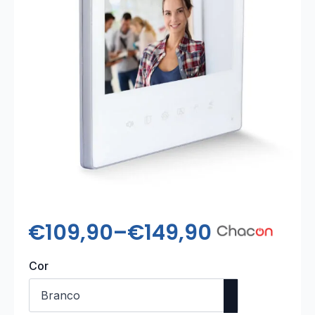
€
109,90
–
€
149,90
Price
range:
Cor
€109,90