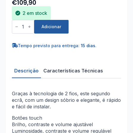
through
€
109,90
€149,90
2 em stock
Quantidade
de
Adicionar
Monitor
Adicional
Ultrafino
7"
Tempo previsto para entrega:
15 dias
.
Descrição
Características Técnicas
Graças à tecnologia de 2 fios, este segundo
ecrã, com um design sóbrio e elegante, é rápido
e fácil de instalar.
Botões touch
Brilho, contraste e volume ajustável
Luminosidade, contraste e volume regulável