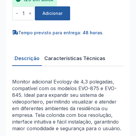
Quantidade
de
Adicionar
Monitor
Adicional
4,3"
Evology
Tempo previsto para entrega:
48 horas
.
para
EVO-
875
e
EVO-
Descrição
Características Técnicas
845
Monitor adicional Evology de 4,3 polegadas,
compatível com os modelos EVO-875 e EVO-
845. Ideal para expandir seu sistema de
videoporteiro, permitindo visualizar e atender
em diferentes ambientes da residência ou
empresa. Tela colorida com boa resolução,
interface intuitiva e fácil instalação, garantindo
maior comodidade e segurança para o usuário.