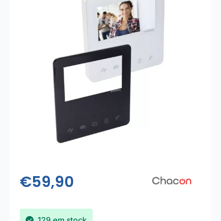
€
59,90
129 em stock