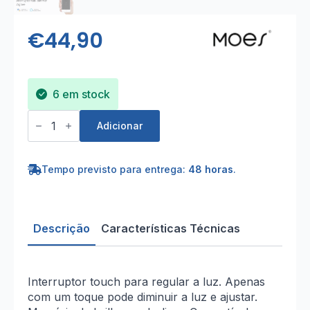
€
44,90
6 em stock
Quantidade
de
Adicionar
Interruptor
tátil
dimmer
Zigbee
Tempo previsto para entrega:
48 horas
.
Descrição
Características Técnicas
Interruptor touch para regular a luz. Apenas
com um toque pode diminuir a luz e ajustar.