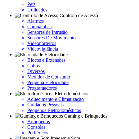
Pets
Utilidades
Controlo de Acesso
Alarmes
Campainhas
Sensores de Intrusão
Sensores De Movimento
Videoporteiros
Videovigilância
Eletricidade
Blocos e Extensões
Cabos
Diversos
Medidor de Consumo
Pequena Eletricidade
Programadores
Eletrodomésticos
Aquecimento e Climatização
Cuidados Pessoais
Pequenos Eletrodomésticos
Gaming e Brinquedos
Brinquedos
Consolas
Periféricos
Imagem e Som