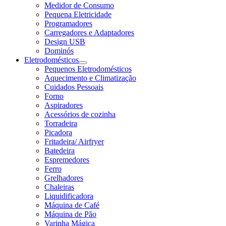
Medidor de Consumo
Pequena Eletricidade
Programadores
Carregadores e Adaptadores
Design USB
Dominós
Eletrodomésticos
Pequenos Eletrodomésticos
Aquecimento e Climatização
Cuidados Pessoais
Forno
Aspiradores
Acessórios de cozinha
Torradeira
Picadora
Fritadeira/ Airfryer
Batedeira
Espremedores
Ferro
Grelhadores
Chaleiras
Liquidificadora
Máquina de Café
Máquina de Pão
Varinha Mágica