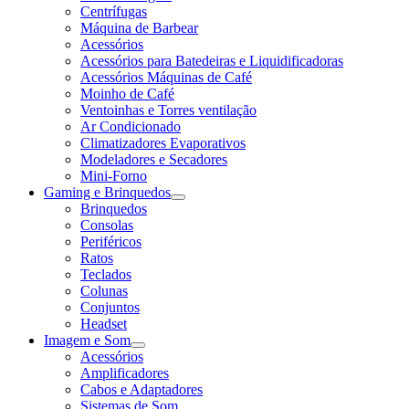
Centrífugas
Máquina de Barbear
Acessórios
Acessórios para Batedeiras e Liquidificadoras
Acessórios Máquinas de Café
Moinho de Café
Ventoinhas e Torres ventilação
Ar Condicionado
Climatizadores Evaporativos
Modeladores e Secadores
Mini-Forno
Gaming e Brinquedos
Brinquedos
Consolas
Periféricos
Ratos
Teclados
Colunas
Conjuntos
Headset
Imagem e Som
Acessórios
Amplificadores
Cabos e Adaptadores
Sistemas de Som