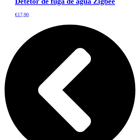
Detetor de fuga de água Zigbee
€
17,90