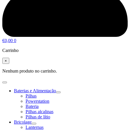
€
0,00
0
Carrinho
×
Nenhum produto no carrinho.
Baterias e Alimentação
Pilhas
Powerstation
Bateria
Pilhas alcalinas
Pilhas de lítio
Bricolage
Lanternas