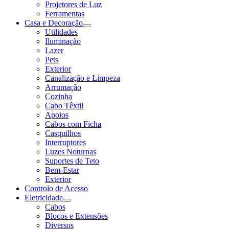
Projetores de Luz
Ferramentas
Casa e Decoração
Utilidades
Iluminação
Lazer
Pets
Exterior
Canalização e Limpeza
Arrumação
Cozinha
Cabo Têxtil
Apoios
Cabos com Ficha
Casquilhos
Interruptores
Luzes Noturnas
Suportes de Teto
Bem-Estar
Exterior
Controlo de Acesso
Eletricidade
Cabos
Blocos e Extensões
Diversos