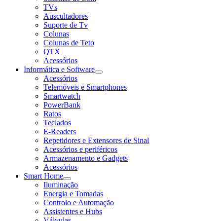
TVs
Auscultadores
Suporte de Tv
Colunas
Colunas de Teto
QTX
Acessórios
Informática e Software
Acessórios
Telemóveis e Smartphones
Smartwatch
PowerBank
Ratos
Teclados
E-Readers
Repetidores e Extensores de Sinal
Acessórios e periféricos
Armazenamento e Gadgets
Acessórios
Smart Home
Iluminação
Energia e Tomadas
Controlo e Automação
Assistentes e Hubs
Válvulas