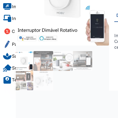
Imagem e Som
Informática e Software
Outlet
I
C
Papelaria e Gift
c
Saúde e Bem-Estar
Smart Home
Teste e Medição