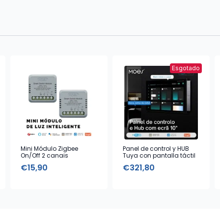
Esgotado
Mini Módulo Zigbee
Panel de control y HUB
On/Off 2 canais
Tuya con pantalla táctil
de 10”
€
15,90
€
321,80