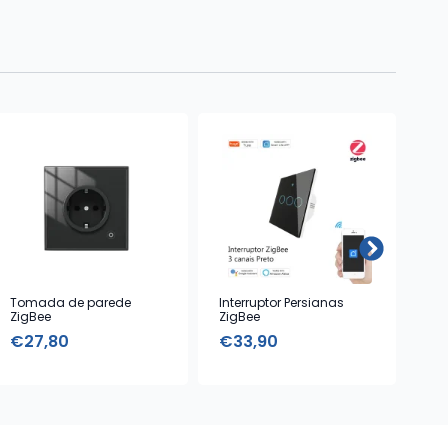
Tomada de parede
Interruptor Persianas
Lâ
ZigBee
ZigBee
com
€
27,80
€
33,90
€