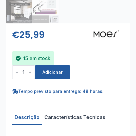
€
25,99
15 em stock
Quantidade
de
Adicionar
Interruptor
2
canais
para
Tempo previsto para entrega:
48 horas
.
persiana
Wi-
Fi
+
RF433
Descrição
Características Técnicas