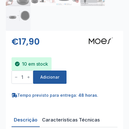
€
17,90
10 em stock
Quantidade
de
Adicionar
Hub
Wi-
Fi
Smart
Tempo previsto para entrega:
48 horas
.
Home
infravermelhos
Descrição
Características Técnicas