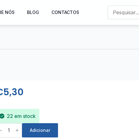
RE NÓS
BLOG
CONTACTOS
€
5,30
22 em stock
uantidade
e
Adicionar
rame