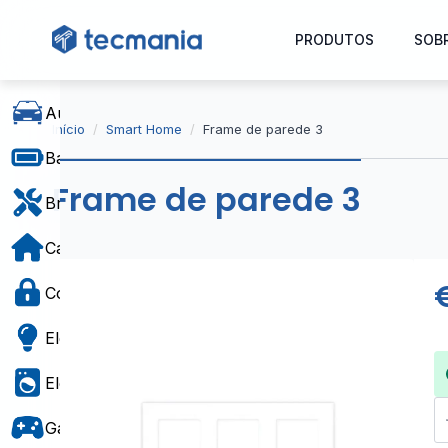
PRODUTOS
SOB
Automóvel
Início
Smart Home
Frame de parede 3
Baterias e Alimentação
Frame de parede 3
Bricolage
Casa e Decoração
Controlo de Acesso
Eletricidade
Eletrodomésticos
Q
d
Gaming e Brinquedos
F