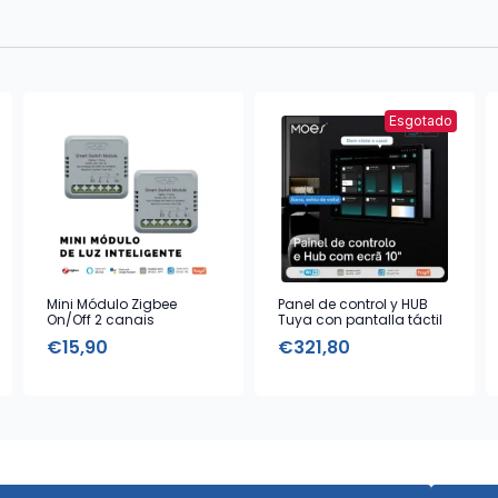
Esgotado
Mini Módulo Zigbee
Panel de control y HUB
On/Off 2 canais
Tuya con pantalla táctil
de 10”
€
15,90
€
321,80