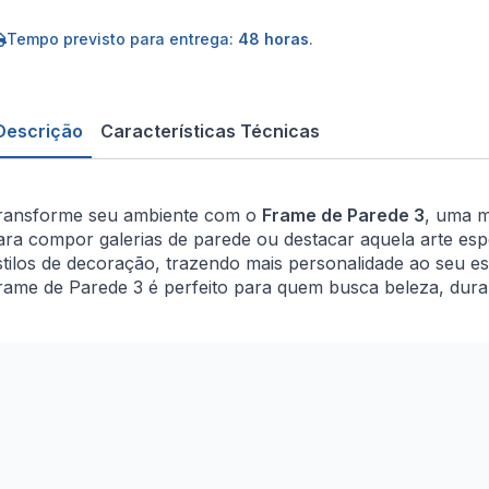
e
arede
Tempo previsto para entrega:
48 horas
.
Descrição
Características Técnicas
ransforme seu ambiente com o
Frame de Parede 3
, uma m
ara compor galerias de parede ou destacar aquela arte esp
stilos de decoração, trazendo mais personalidade ao seu esp
rame de Parede 3 é perfeito para quem busca beleza, durab