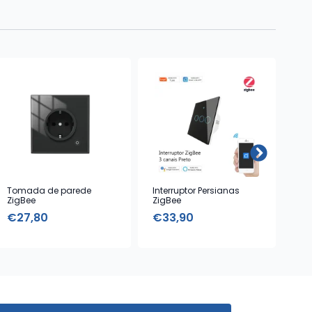
Tomada de parede
Interruptor Persianas
Lâ
ZigBee
ZigBee
com
€
27,80
€
33,90
€