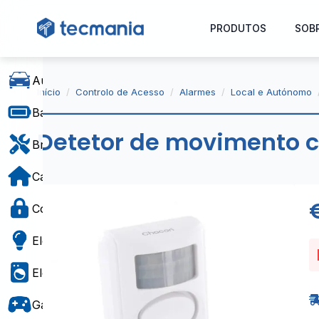
PRODUTOS
SOB
Automóvel
Início
Controlo de Acesso
Alarmes
Local e Autónomo
Baterias e Alimentação
Detetor de movimento c
Bricolage
Casa e Decoração
Controlo de Acesso
Eletricidade
Eletrodomésticos
Gaming e Brinquedos