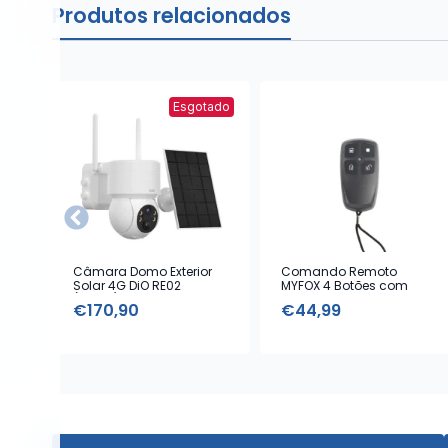
Produtos relacionados
Esgotado
Câmara Domo Exterior
Comando Remoto
Solar 4G DiO RE02
MYFOX 4 Botões com
(1080p)
Alarme Emergência
€
170,90
€
44,99