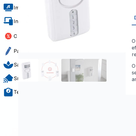
Imagem e Som
Informática e Software
Outlet
e
Papelaria e Gift
r
Saúde e Bem-Estar
O
s
Smart Home
a
Teste e Medição