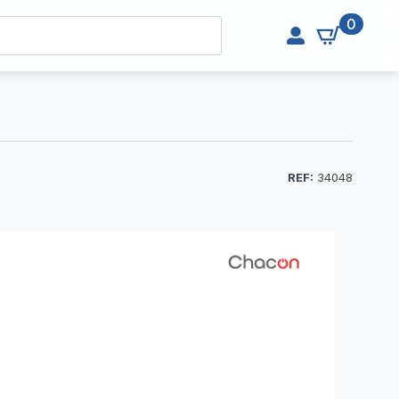
0
REF:
34048