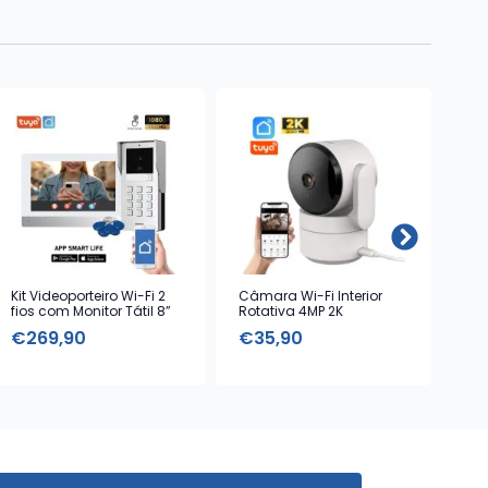
Kit Videoporteiro Wi-Fi 2
Câmara Wi-Fi Interior
Kit
fios com Monitor Tátil 8”
Rotativa 4MP 2K
€
269,90
€
35,90
€