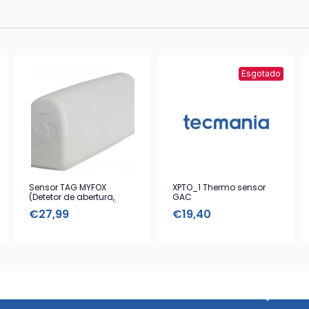
Esgotado
Sensor TAG MYFOX
XPTO_1 Thermo sensor
(Detetor de abertura,
GAC
vibração e choques)
€
27,99
€
19,40