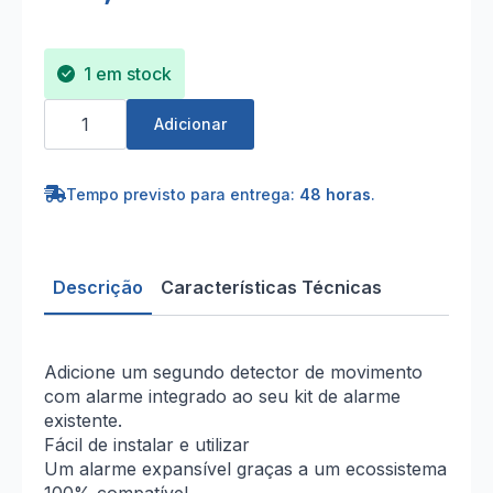
1 em stock
Quantidade
de
Adicionar
Detetor
de
Movimento
com
Tempo previsto para entrega:
48 horas
.
alarme
Descrição
Características Técnicas
Adicione um segundo detector de movimento
com alarme integrado ao seu kit de alarme
existente.
Fácil de instalar e utilizar
Um alarme expansível graças a um ecossistema