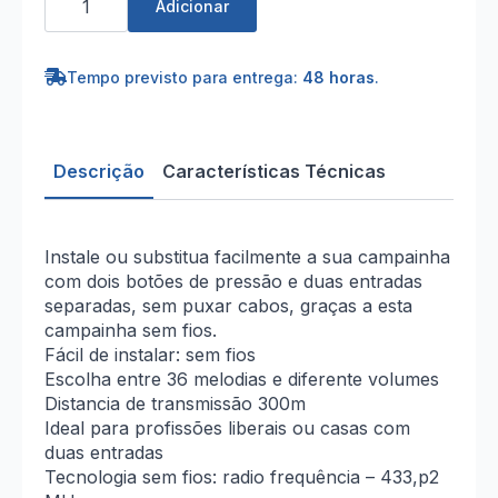
de
Adicionar
Campainha
sem
fios
com
Tempo previsto para entrega:
48 horas
.
2
Botões
Descrição
Características Técnicas
Instale ou substitua facilmente a sua campainha
com dois botões de pressão e duas entradas
separadas, sem puxar cabos, graças a esta
campainha sem fios.
Fácil de instalar: sem fios
Escolha entre 36 melodias e diferente volumes
Distancia de transmissão 300m
Ideal para profissões liberais ou casas com
duas entradas
Tecnologia sem fios: radio frequência – 433,p2