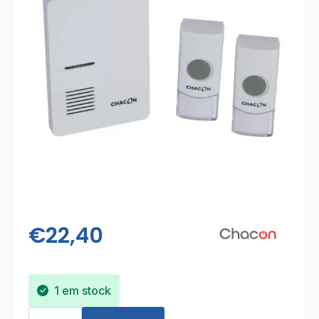
€
22,40
1 em stock
Quantidade