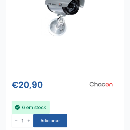
€
20,90
6 em stock
Quantidade
de
Adicionar
Câmara