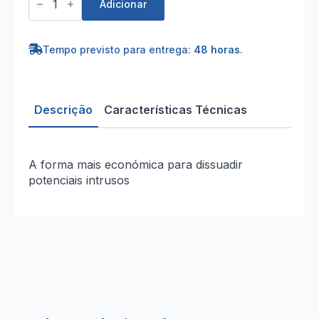
de
Adicionar
Câmara
fictícia
domo
com
Tempo previsto para entrega:
48 horas
.
Lanterna
LED
Descrição
Características Técnicas
A forma mais económica para dissuadir
potenciais intrusos